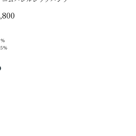
価
,800
格
5％
45％