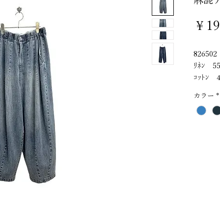
￥19
826502
ﾘﾈﾝ 5
ｺｯﾄﾝ 
カラー
*