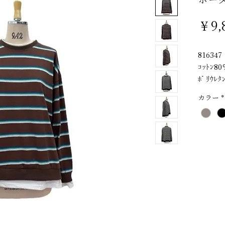
￥9,
816347
ｺｯﾄﾝ80
ﾎﾟﾘｳﾚ
ﾘﾌﾞｺｯﾄ
カラー
*