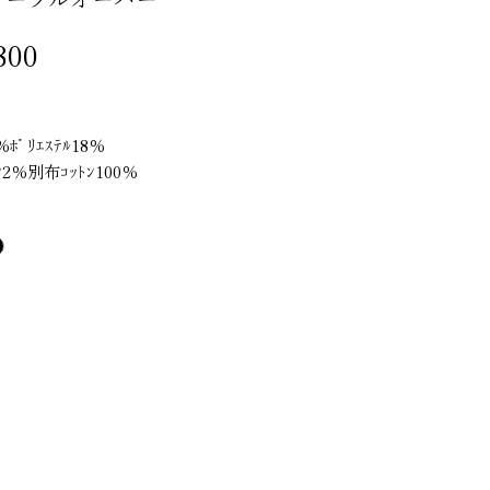
価
800
格
％ﾎﾟﾘｴｽﾃﾙ18％
ﾀﾝ2％別布ｺｯﾄﾝ100％
ﾝ98％ﾎﾟﾘｳﾚﾀﾝ2％